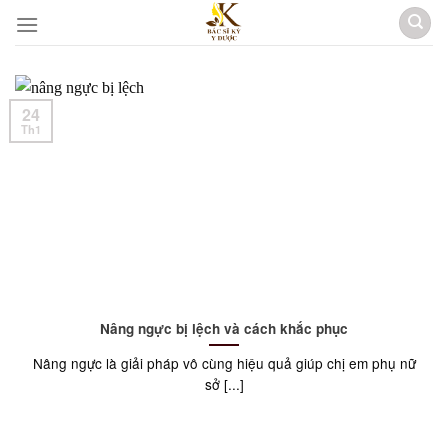
Skip
to
content
24
Th1
Nâng ngực bị lệch và cách khắc phục
Nâng ngực là giải pháp vô cùng hiệu quả giúp chị em phụ nữ
sở [...]