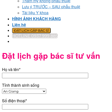
Thẩm mỹ không phẫu thuật
Lưu ý TRƯỚC – SAU phẫu thuật
Tài liệu Y khoa
HÌNH ẢNH KHÁCH HÀNG
Liên hệ
ĐẶT LỊCH GẶP BÁC SĨ
HOTLINE 0937 999 885
Đặt lịch gặp bác sĩ tư vấn
Họ và tên*
Tỉnh thành sinh sống
Số điện thoại*