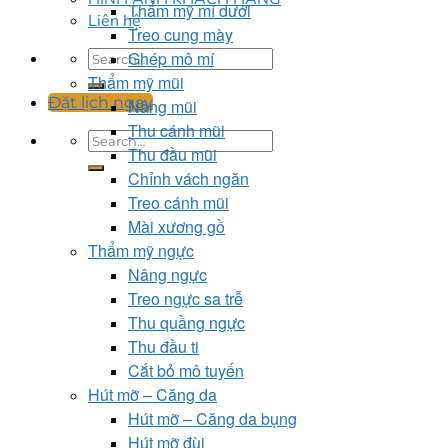
Thẩm mỹ mí dưới
Liên hệ
Treo cung mày
Ghép mô mí
Thẩm mỹ mũi
Đặt lịch ngay
Nâng mũi
Thu cánh mũi
Thu đầu mũi
Chỉnh vách ngăn
Treo cánh mũi
Mài xương gồ
Thẩm mỹ ngực
Nâng ngực
Treo ngực sa trễ
Thu quầng ngực
Thu đầu ti
Cắt bỏ mô tuyến
Hút mỡ – Căng da
Hút mỡ – Căng da bụng
Hút mỡ đùi