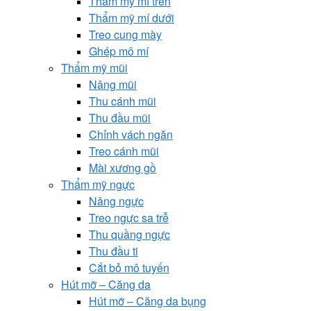
Thẩm mỹ mí trên
Thẩm mỹ mí dưới
Treo cung mày
Ghép mô mí
Thẩm mỹ mũi
Nâng mũi
Thu cánh mũi
Thu đầu mũi
Chỉnh vách ngăn
Treo cánh mũi
Mài xương gồ
Thẩm mỹ ngực
Nâng ngực
Treo ngực sa trễ
Thu quầng ngực
Thu đầu ti
Cắt bỏ mô tuyến
Hút mỡ – Căng da
Hút mỡ – Căng da bụng