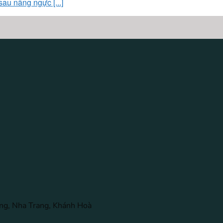
u nâng ngực [...]
ng, Nha Trang, Khánh Hoà