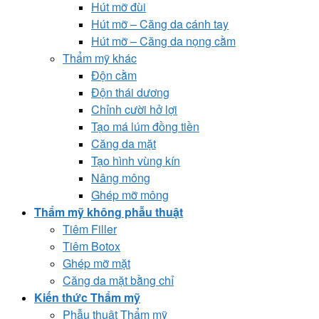
Hút mỡ đùi
Hút mỡ – Căng da cánh tay
Hút mỡ – Căng da nọng cằm
Thẩm mỹ khác
Độn cằm
Độn thái dương
Chỉnh cười hở lợi
Tạo má lúm đồng tiền
Căng da mặt
Tạo hình vùng kín
Nâng mông
Ghép mỡ mông
Thẩm mỹ không phẫu thuật
Tiêm Filler
Tiêm Botox
Ghép mỡ mặt
Căng da mặt bằng chỉ
Kiến thức Thẩm mỹ
Phẫu thuật Thẩm mỹ