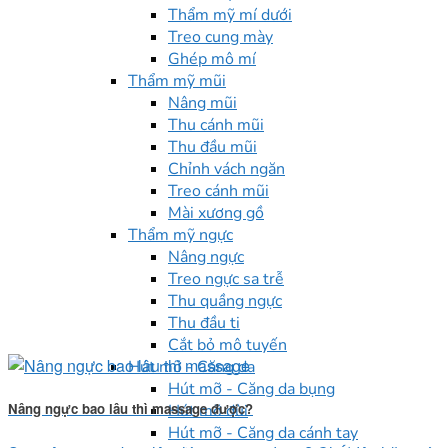
Thẩm mỹ mí dưới
Treo cung mày
Ghép mô mí
Thẩm mỹ mũi
Nâng mũi
Thu cánh mũi
Thu đầu mũi
Chỉnh vách ngăn
Treo cánh mũi
Mài xương gồ
Thẩm mỹ ngực
Nâng ngực
Treo ngực sa trễ
Thu quầng ngực
Thu đầu ti
Cắt bỏ mô tuyến
Hút mỡ - Căng da
Hút mỡ - Căng da bụng
Nâng ngực bao lâu thì massage được?
Hút mỡ đùi
Hút mỡ - Căng da cánh tay