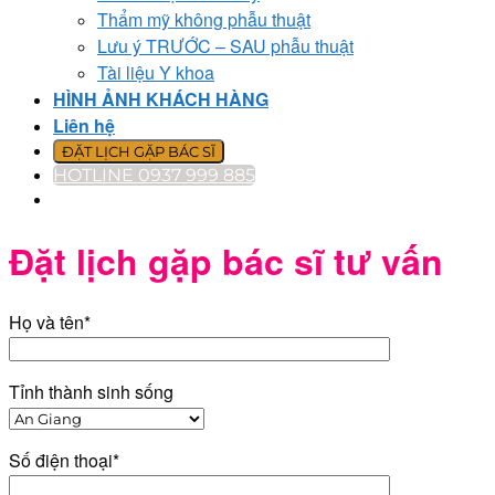
Thẩm mỹ không phẫu thuật
Lưu ý TRƯỚC – SAU phẫu thuật
Tài liệu Y khoa
HÌNH ẢNH KHÁCH HÀNG
Liên hệ
ĐẶT LỊCH GẶP BÁC SĨ
HOTLINE 0937 999 885
Đặt lịch gặp bác sĩ tư vấn
Họ và tên*
Tỉnh thành sinh sống
Số điện thoại*