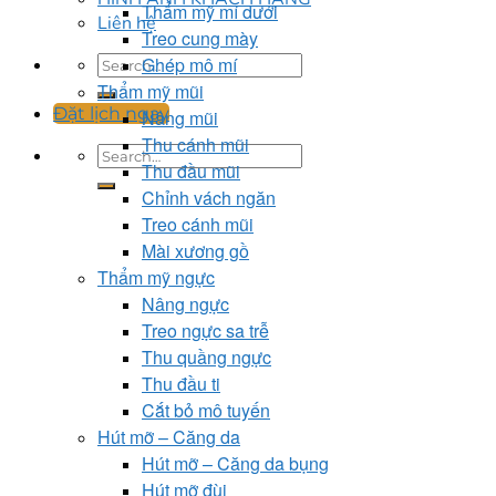
Thẩm mỹ mí dưới
Liên hệ
Treo cung mày
Ghép mô mí
Thẩm mỹ mũi
Đặt lịch ngay
Nâng mũi
Thu cánh mũi
Thu đầu mũi
Chỉnh vách ngăn
Treo cánh mũi
Mài xương gồ
Thẩm mỹ ngực
Nâng ngực
Treo ngực sa trễ
Thu quầng ngực
Thu đầu ti
Cắt bỏ mô tuyến
Hút mỡ – Căng da
Hút mỡ – Căng da bụng
Hút mỡ đùi