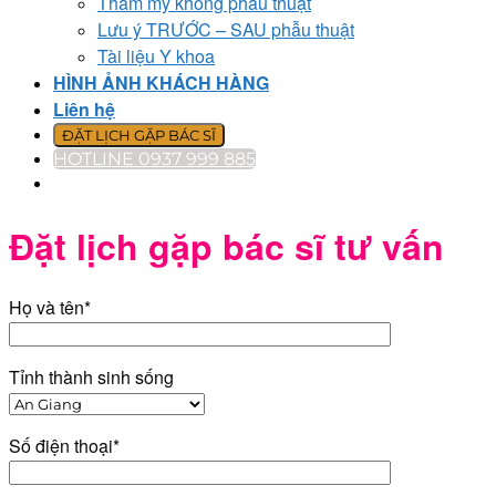
Thẩm mỹ không phẫu thuật
Lưu ý TRƯỚC – SAU phẫu thuật
Tài liệu Y khoa
HÌNH ẢNH KHÁCH HÀNG
Liên hệ
ĐẶT LỊCH GẶP BÁC SĨ
HOTLINE 0937 999 885
Đặt lịch gặp bác sĩ tư vấn
Họ và tên*
Tỉnh thành sinh sống
Số điện thoại*