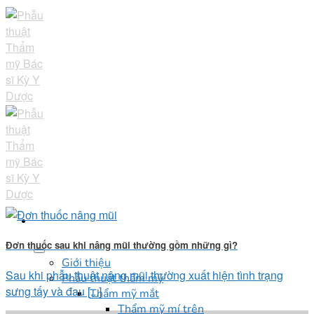
Skip
to
content
Đơn thuốc sau khi nâng mũi thường gồm những gì?
Giới thiệu
Sau khi phẫu thuật nâng mũi thường xuất hiện tình trạng
Phẫu thuật thẩm mỹ
sưng tấy và đau [...]
Thẩm mỹ mắt
Thẩm mỹ mí trên