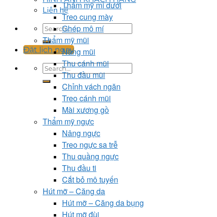
Thẩm mỹ mí dưới
Liên hệ
Treo cung mày
Ghép mô mí
Thẩm mỹ mũi
Đặt lịch ngay
Nâng mũi
Thu cánh mũi
Thu đầu mũi
Chỉnh vách ngăn
Treo cánh mũi
Mài xương gồ
Thẩm mỹ ngực
Nâng ngực
Treo ngực sa trễ
Thu quầng ngực
Thu đầu ti
Cắt bỏ mô tuyến
Hút mỡ – Căng da
Hút mỡ – Căng da bụng
Hút mỡ đùi