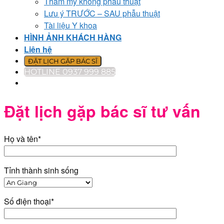
Thẩm mỹ không phẫu thuật
Lưu ý TRƯỚC – SAU phẫu thuật
Tài liệu Y khoa
HÌNH ẢNH KHÁCH HÀNG
Liên hệ
ĐẶT LỊCH GẶP BÁC SĨ
HOTLINE 0937 999 885
Đặt lịch gặp bác sĩ tư vấn
Họ và tên*
Tỉnh thành sinh sống
Số điện thoại*