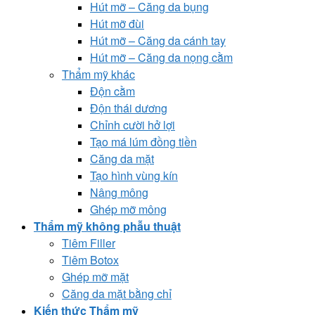
Hút mỡ – Căng da bụng
Hút mỡ đùi
Hút mỡ – Căng da cánh tay
Hút mỡ – Căng da nọng cằm
Thẩm mỹ khác
Độn cằm
Độn thái dương
Chỉnh cười hở lợi
Tạo má lúm đồng tiền
Căng da mặt
Tạo hình vùng kín
Nâng mông
Ghép mỡ mông
Thẩm mỹ không phẫu thuật
Tiêm Filler
Tiêm Botox
Ghép mỡ mặt
Căng da mặt bằng chỉ
Kiến thức Thẩm mỹ