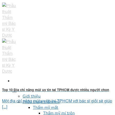
Skip
to
content
Top 10 Địa chỉ nâng mũi uy tín tại TPHCM được nhiều người chọn
Giới thiệu
Một địa chỉ nâng mũi uy tín tại TPHCM với bác sĩ giỏi sẽ giúp
Phẫu thuật thẩm mỹ
[...]
Thẩm mỹ mắt
Thẩm mỹ mí trên