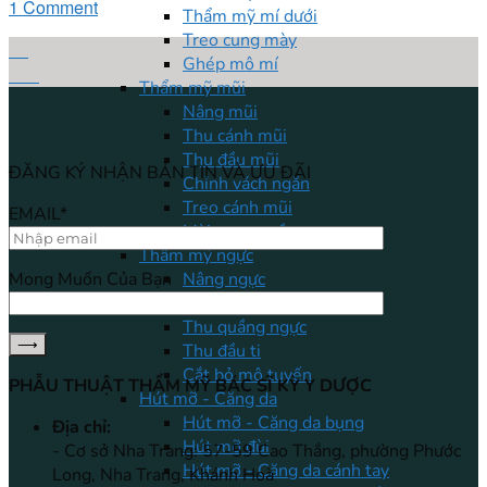
1 Comment
Thẩm mỹ mí dưới
Treo cung mày
25
Ghép mô mí
Th9
Thẩm mỹ mũi
Nâng mũi
Thu cánh mũi
Thu đầu mũi
ĐĂNG KÝ NHẬN BẢN TIN VÀ ƯU ĐÃI
Chỉnh vách ngăn
Treo cánh mũi
EMAIL*
Mài xương gồ
Thẩm mỹ ngực
Nâng ngực
Mong Muốn Của Bạn
Treo ngực sa trễ
Thu quầng ngực
Thu đầu ti
Cắt bỏ mô tuyến
PHẪU THUẬT THẨM MỸ BÁC SĨ KỲ Y DƯỢC
Hút mỡ - Căng da
Hút mỡ - Căng da bụng
Địa chỉ:
Hút mỡ đùi
- Cơ sở Nha Trang: 57-59 Cao Thắng, phường Phước
Hút mỡ - Căng da cánh tay
Long, Nha Trang, Khánh Hoà