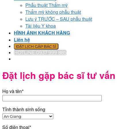
Phẫu thuật Thẩm mỹ
Thẩm mỹ không phẫu thuật
Lưu ý TRƯỚC – SAU phẫu thuật
Tài liệu Y khoa
HÌNH ẢNH KHÁCH HÀNG
Liên hệ
ĐẶT LỊCH GẶP BÁC SĨ
HOTLINE 0937 999 885
Đặt lịch gặp bác sĩ tư vấn
Họ và tên*
Tỉnh thành sinh sống
Số điện thoại*