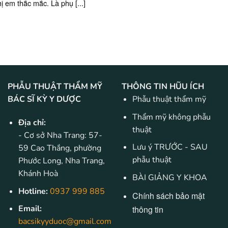
ị em thắc mắc. Là phụ [...]
PHẪU THUẬT THẨM MỸ
THÔNG TIN HŨU ÍCH
BÁC SĨ KỲ Y DƯỢC
Phẫu thuật thẩm mỹ
Thẩm mỹ không phẫu
Địa chỉ:
thuật
- Cơ sở Nha Trang: 57-
Lưu ý TRƯỚC - SAU
59 Cao Thắng, phường
phẫu thuật
Phước Long, Nha Trang,
Khánh Hoà
BÀI GIẢNG Y KHOA
Hotline:
0937 999 885
Chính sách bảo mật
Email:
thông tin
bacsikyyduoc@gmail.com