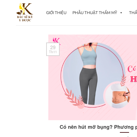
Skip
to
GIỚI THIỆU
PHẪU THUẬT THẨM MỸ
THẨ
content
29
Th11
Có nên hút mỡ bụng? Phương 