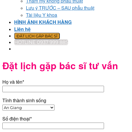
Thẩm mỹ không phẫu thuật
Lưu ý TRƯỚC – SAU phẫu thuật
Tài liệu Y khoa
HÌNH ẢNH KHÁCH HÀNG
Liên hệ
ĐẶT LỊCH GẶP BÁC SĨ
HOTLINE 0937 999 885
Đặt lịch gặp bác sĩ tư vấn
Họ và tên*
Tỉnh thành sinh sống
Số điện thoại*