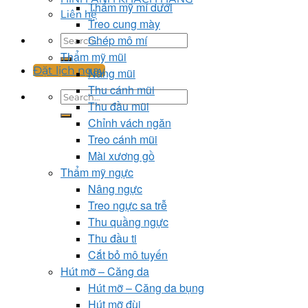
Thẩm mỹ mí dưới
Liên hệ
Treo cung mày
Ghép mô mí
Thẩm mỹ mũi
Đặt lịch ngay
Nâng mũi
Thu cánh mũi
Thu đầu mũi
Chỉnh vách ngăn
Treo cánh mũi
Mài xương gồ
Thẩm mỹ ngực
Nâng ngực
Treo ngực sa trễ
Thu quầng ngực
Thu đầu ti
Cắt bỏ mô tuyến
Hút mỡ – Căng da
Hút mỡ – Căng da bụng
Hút mỡ đùi