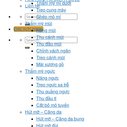
Thẩm mỹ mí dưới
Liên hệ
Treo cung mày
Ghép mô mí
Thẩm mỹ mũi
Đặt lịch ngay
Nâng mũi
Thu cánh mũi
Thu đầu mũi
Chỉnh vách ngăn
Treo cánh mũi
Mài xương gồ
Thẩm mỹ ngực
Nâng ngực
Treo ngực sa trễ
Thu quầng ngực
Thu đầu ti
Cắt bỏ mô tuyến
Hút mỡ – Căng da
Hút mỡ – Căng da bụng
Hút mỡ đùi