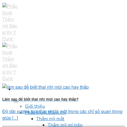
Skip
to
content
Làm sao để biết thai nhi mũi cao hay thấp?
Giới thiệu
Độ dài xương mũi thai nhi là một trong các chỉ số quan trọng
Phẫu thuật thẩm mỹ
giúp [...]
Thẩm mỹ mắt
Thẩm mỹ mí trên