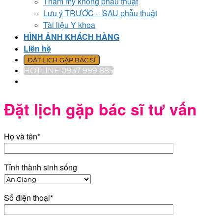
Thẩm mỹ không phẫu thuật
Lưu ý TRƯỚC – SAU phẫu thuật
Tài liệu Y khoa
HÌNH ẢNH KHÁCH HÀNG
Liên hệ
ĐẶT LỊCH GẶP BÁC SĨ
HOTLINE 0937 999 885
Đặt lịch gặp bác sĩ tư vấn
Họ và tên*
Tỉnh thành sinh sống
Số điện thoại*