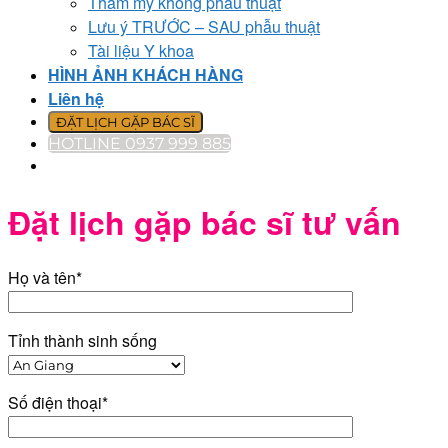
Thẩm mỹ không phẫu thuật
Lưu ý TRƯỚC – SAU phẫu thuật
Tài liệu Y khoa
HÌNH ẢNH KHÁCH HÀNG
Liên hệ
ĐẶT LỊCH GẶP BÁC SĨ
HOTLINE 0937 999 885
Đặt lịch gặp bác sĩ tư vấn
Họ và tên*
Tỉnh thành sinh sống
Số điện thoại*