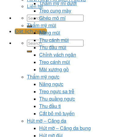
Thẩm mỹ mí dưới
Liên hệ
Treo cung mày
Ghép mô mí
Thẩm mỹ mũi
Đặt lịch ngay
Nâng mũi
Thu cánh mũi
Thu đầu mũi
Chỉnh vách ngăn
Treo cánh mũi
Mài xương gồ
Thẩm mỹ ngực
Nâng ngực
Treo ngực sa trễ
Thu quầng ngực
Thu đầu ti
Cắt bỏ mô tuyến
Hút mỡ – Căng da
Hút mỡ – Căng da bụng
Hút mỡ đùi