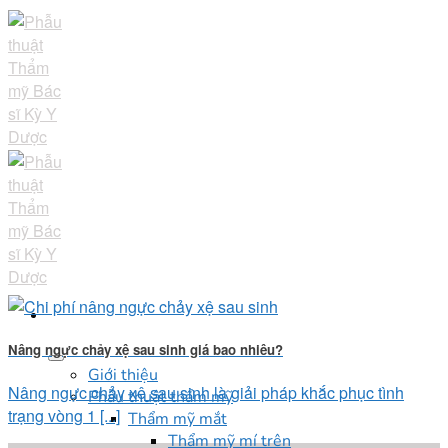
Skip
to
content
Nâng ngực chảy xệ sau sinh giá bao nhiêu?
Giới thiệu
Nâng ngực chảy xệ sau sinh là giải pháp khắc phục tình
Phẫu thuật thẩm mỹ
trạng vòng 1 [...]
Thẩm mỹ mắt
Thẩm mỹ mí trên