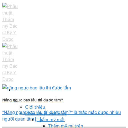
Skip
to
content
Nâng ngực bao lâu thì được tắm?
Giới thiệu
“Nâng ngực bao lâu thì được tắm?” là thắc mắc được nhiều
Phẫu thuật thẩm mỹ
người quan tâm [...]
Thẩm mỹ mắt
Thẩm mỹ mí trên