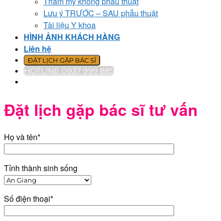
Thẩm mỹ không phẫu thuật
Lưu ý TRƯỚC – SAU phẫu thuật
Tài liệu Y khoa
HÌNH ẢNH KHÁCH HÀNG
Liên hệ
ĐẶT LỊCH GẶP BÁC SĨ
HOTLINE 0937 999 885
Đặt lịch gặp bác sĩ tư vấn
Họ và tên*
Tỉnh thành sinh sống
Số điện thoại*