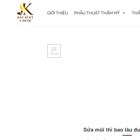
Skip
to
GIỚI THIỆU
PHẪU THUẬT THẨM MỸ
THẨ
content
25
Th10
Sửa mũi thì bao lâu đ