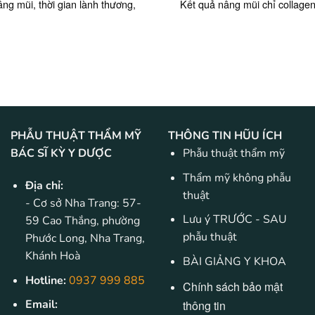
g mũi, thời gian lành thương,
Kết quả nâng mũi chỉ collagen 
PHẪU THUẬT THẨM MỸ
THÔNG TIN HŨU ÍCH
BÁC SĨ KỲ Y DƯỢC
Phẫu thuật thẩm mỹ
Thẩm mỹ không phẫu
Địa chỉ:
thuật
- Cơ sở Nha Trang: 57-
Lưu ý TRƯỚC - SAU
59 Cao Thắng, phường
phẫu thuật
Phước Long, Nha Trang,
Khánh Hoà
BÀI GIẢNG Y KHOA
Hotline:
0937 999 885
Chính sách bảo mật
Email:
thông tin