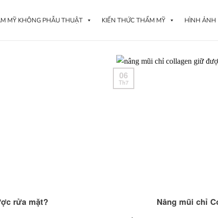
M MỸ KHÔNG PHẪU THUẬT
KIẾN THỨC THẨM MỸ
HÌNH ẢNH
06
Th7
ược rửa mặt?
Nâng mũi chỉ C