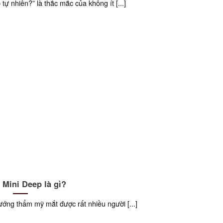
 tự nhiên?” là thắc mắc của không ít [...]
 Mini Deep là gì?
ướng thẩm mỹ mắt được rất nhiều người [...]