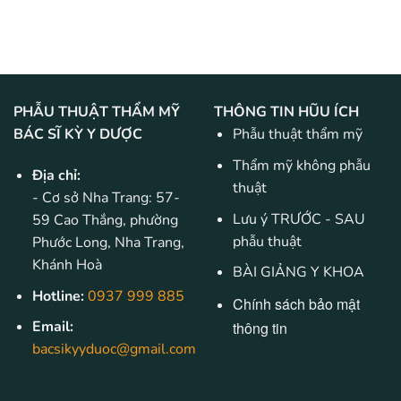
PHẪU THUẬT THẨM MỸ
THÔNG TIN HŨU ÍCH
BÁC SĨ KỲ Y DƯỢC
Phẫu thuật thẩm mỹ
Thẩm mỹ không phẫu
Địa chỉ:
thuật
- Cơ sở Nha Trang: 57-
Lưu ý TRƯỚC - SAU
59 Cao Thắng, phường
phẫu thuật
Phước Long, Nha Trang,
Khánh Hoà
BÀI GIẢNG Y KHOA
Hotline:
0937 999 885
Chính sách bảo mật
Email:
thông tin
bacsikyyduoc@gmail.com