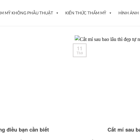
M MỸ KHÔNG PHẪU THUẬT
KIẾN THỨC THẨM MỸ
HÌNH ẢNH
11
Th9
ng điều bạn cần biết
Cắt mí sau b