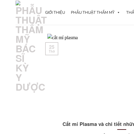
Skip
to
GIỚI THIỆU
PHẪU THUẬT THẨM MỸ
THẨ
content
25
Th9
Cắt mí Plasma và chi tiết nhữ