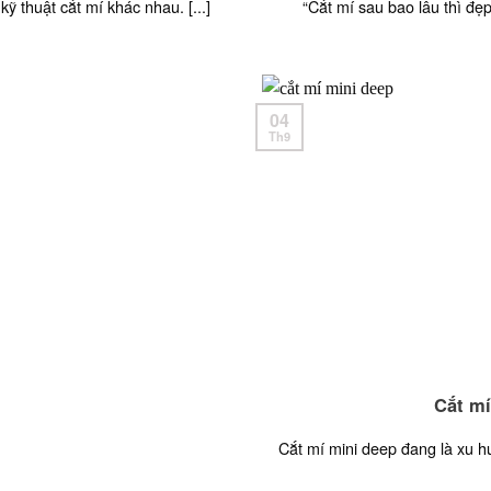
ỹ thuật cắt mí khác nhau. [...]
“Cắt mí sau bao lâu thì đẹp
04
Th9
Cắt mí
Cắt mí mini deep đang là xu h