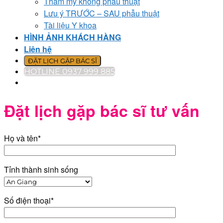
Thẩm mỹ không phẫu thuật
Lưu ý TRƯỚC – SAU phẫu thuật
Tài liệu Y khoa
HÌNH ẢNH KHÁCH HÀNG
Liên hệ
ĐẶT LỊCH GẶP BÁC SĨ
HOTLINE 0937 999 885
Đặt lịch gặp bác sĩ tư vấn
Họ và tên*
Tỉnh thành sinh sống
Số điện thoại*