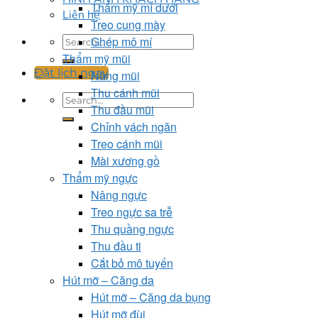
Thẩm mỹ mí dưới
Liên hệ
Treo cung mày
Ghép mô mí
Thẩm mỹ mũi
Đặt lịch ngay
Nâng mũi
Thu cánh mũi
Thu đầu mũi
Chỉnh vách ngăn
Treo cánh mũi
Mài xương gồ
Thẩm mỹ ngực
Nâng ngực
Treo ngực sa trễ
Thu quầng ngực
Thu đầu ti
Cắt bỏ mô tuyến
Hút mỡ – Căng da
Hút mỡ – Căng da bụng
Hút mỡ đùi