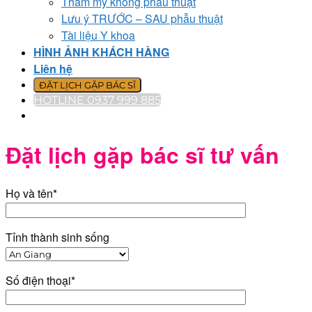
Thẩm mỹ không phẫu thuật
Lưu ý TRƯỚC – SAU phẫu thuật
Tài liệu Y khoa
HÌNH ẢNH KHÁCH HÀNG
Liên hệ
ĐẶT LỊCH GẶP BÁC SĨ
HOTLINE 0937 999 885
Đặt lịch gặp bác sĩ tư vấn
Họ và tên*
Tỉnh thành sinh sống
Số điện thoại*