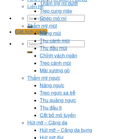
Thẩm mỹ mí dưới
Liên hệ
Treo cung mày
Ghép mô mí
Thẩm mỹ mũi
Đặt lịch ngay
Nâng mũi
Thu cánh mũi
Thu đầu mũi
Chỉnh vách ngăn
Treo cánh mũi
Mài xương gồ
Thẩm mỹ ngực
Nâng ngực
Treo ngực sa trễ
Thu quầng ngực
Thu đầu ti
Cắt bỏ mô tuyến
Hút mỡ – Căng da
Hút mỡ – Căng da bụng
Hút mỡ đùi