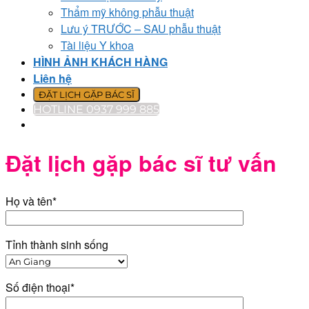
Thẩm mỹ không phẫu thuật
Lưu ý TRƯỚC – SAU phẫu thuật
Tài liệu Y khoa
HÌNH ẢNH KHÁCH HÀNG
Liên hệ
ĐẶT LỊCH GẶP BÁC SĨ
HOTLINE 0937 999 885
Đặt lịch gặp bác sĩ tư vấn
Họ và tên*
Tỉnh thành sinh sống
Số điện thoại*