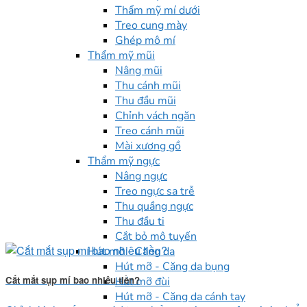
Thẩm mỹ mí dưới
Treo cung mày
Ghép mô mí
Thẩm mỹ mũi
Nâng mũi
Thu cánh mũi
Thu đầu mũi
Chỉnh vách ngăn
Treo cánh mũi
Mài xương gồ
Thẩm mỹ ngực
Nâng ngực
Treo ngực sa trễ
Thu quầng ngực
Thu đầu ti
Cắt bỏ mô tuyến
Hút mỡ - Căng da
Hút mỡ - Căng da bụng
Cắt mắt sụp mí bao nhiêu tiền?
Hút mỡ đùi
Hút mỡ - Căng da cánh tay