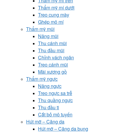
Thẩm mỹ mí trên
Thẩm mỹ mí dưới
Treo cung mày
Ghép mô mí
Thẩm mỹ mũi
Nâng mũi
Thu cánh mũi
Thu đầu mũi
Chỉnh vách ngăn
Treo cánh mũi
Mài xương gồ
Thẩm mỹ ngực
Nâng ngực
Treo ngực sa trễ
Thu quầng ngực
Thu đầu ti
Cắt bỏ mô tuyến
Hút mỡ – Căng da
Hút mỡ – Căng da bụng