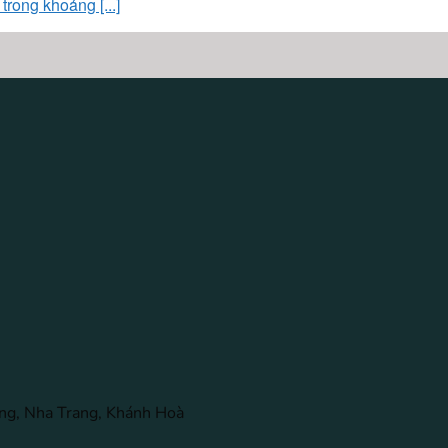
rong khoảng [...]
ng, Nha Trang, Khánh Hoà