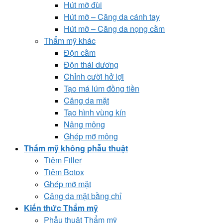
Hút mỡ đùi
Hút mỡ – Căng da cánh tay
Hút mỡ – Căng da nọng cằm
Thẩm mỹ khác
Độn cằm
Độn thái dương
Chỉnh cười hở lợi
Tạo má lúm đồng tiền
Căng da mặt
Tạo hình vùng kín
Nâng mông
Ghép mỡ mông
Thẩm mỹ không phẫu thuật
Tiêm Filler
Tiêm Botox
Ghép mỡ mặt
Căng da mặt bằng chỉ
Kiến thức Thẩm mỹ
Phẫu thuật Thẩm mỹ