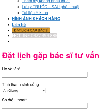
Thẩm mỹ không phẫu thuật
Lưu ý TRƯỚC – SAU phẫu thuật
Tài liệu Y khoa
HÌNH ẢNH KHÁCH HÀNG
Liên hệ
ĐẶT LỊCH GẶP BÁC SĨ
HOTLINE 0937 999 885
Đặt lịch gặp bác sĩ tư vấn
Họ và tên*
Tỉnh thành sinh sống
Số điện thoại*