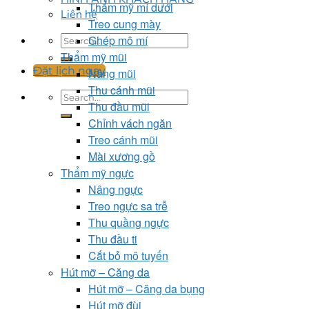
Thẩm mỹ mí dưới
Liên hệ
Treo cung mày
Ghép mô mí
Thẩm mỹ mũi
Đặt lịch ngay
Nâng mũi
Thu cánh mũi
Thu đầu mũi
Chỉnh vách ngăn
Treo cánh mũi
Mài xương gồ
Thẩm mỹ ngực
Nâng ngực
Treo ngực sa trễ
Thu quầng ngực
Thu đầu ti
Cắt bỏ mô tuyến
Hút mỡ – Căng da
Hút mỡ – Căng da bụng
Hút mỡ đùi