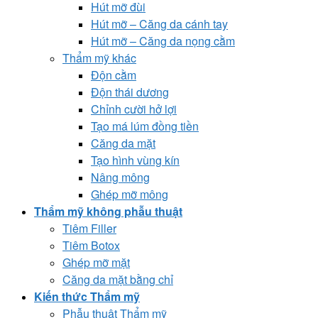
Hút mỡ đùi
Hút mỡ – Căng da cánh tay
Hút mỡ – Căng da nọng cằm
Thẩm mỹ khác
Độn cằm
Độn thái dương
Chỉnh cười hở lợi
Tạo má lúm đồng tiền
Căng da mặt
Tạo hình vùng kín
Nâng mông
Ghép mỡ mông
Thẩm mỹ không phẫu thuật
Tiêm Filler
Tiêm Botox
Ghép mỡ mặt
Căng da mặt bằng chỉ
Kiến thức Thẩm mỹ
Phẫu thuật Thẩm mỹ