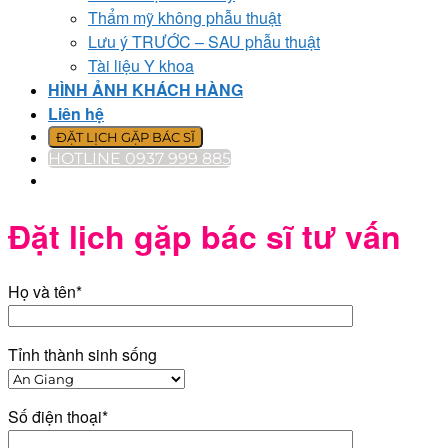
Thẩm mỹ không phẫu thuật
Lưu ý TRƯỚC – SAU phẫu thuật
Tài liệu Y khoa
HÌNH ẢNH KHÁCH HÀNG
Liên hệ
ĐẶT LỊCH GẶP BÁC SĨ
HOTLINE 0937 999 885
Đặt lịch gặp bác sĩ tư vấn
Họ và tên*
Tỉnh thành sinh sống
Số điện thoại*