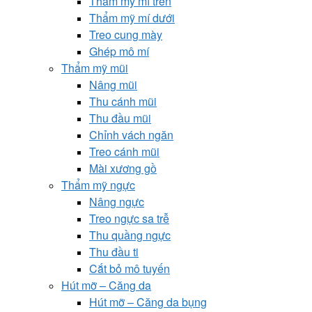
Thẩm mỹ mí trên
Thẩm mỹ mí dưới
Treo cung mày
Ghép mô mí
Thẩm mỹ mũi
Nâng mũi
Thu cánh mũi
Thu đầu mũi
Chỉnh vách ngăn
Treo cánh mũi
Mài xương gồ
Thẩm mỹ ngực
Nâng ngực
Treo ngực sa trễ
Thu quầng ngực
Thu đầu ti
Cắt bỏ mô tuyến
Hút mỡ – Căng da
Hút mỡ – Căng da bụng