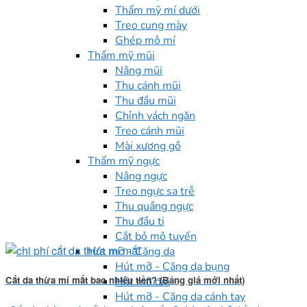
Thẩm mỹ mí dưới
Treo cung mày
Ghép mô mí
Thẩm mỹ mũi
Nâng mũi
Thu cánh mũi
Thu đầu mũi
Chỉnh vách ngăn
Treo cánh mũi
Mài xương gồ
Thẩm mỹ ngực
Nâng ngực
Treo ngực sa trễ
Thu quầng ngực
Thu đầu ti
Cắt bỏ mô tuyến
Hút mỡ - Căng da
Hút mỡ - Căng da bụng
Cắt da thừa mí mắt bao nhiêu tiền? (Bảng giá mới nhất)
Hút mỡ đùi
Hút mỡ - Căng da cánh tay