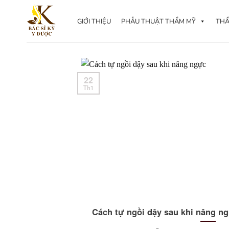
Skip
to
GIỚI THIỆU
PHẪU THUẬT THẨM MỸ
THẨ
content
22
Th1
Cách tự ngồi dậy sau khi nâng ng