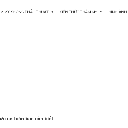
M MỸ KHÔNG PHẪU THUẬT
KIẾN THỨC THẨM MỸ
HÌNH ẢNH
ực an toàn bạn cần biết