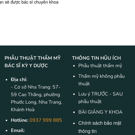
ạn sẽ được bác sĩ chuyên khoa
PHẪU THUẬT THẨM MỸ
THÔNG TIN HŨU ÍCH
BÁC SĨ KỲ Y DƯỢC
Phẫu thuật thẩm mỹ
Thẩm mỹ không phẫu
Địa chỉ:
thuật
- Cơ sở Nha Trang: 57-
Lưu ý TRƯỚC - SAU
59 Cao Thắng, phường
phẫu thuật
Phước Long, Nha Trang,
Khánh Hoà
BÀI GIẢNG Y KHOA
Hotline:
0937 999 885
Chính sách bảo mật
Email:
thông tin