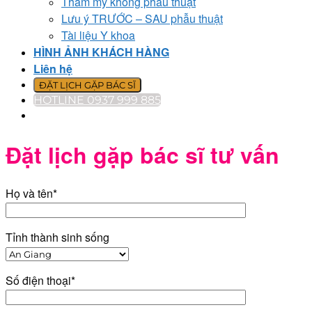
Thẩm mỹ không phẫu thuật
Lưu ý TRƯỚC – SAU phẫu thuật
Tài liệu Y khoa
HÌNH ẢNH KHÁCH HÀNG
Liên hệ
ĐẶT LỊCH GẶP BÁC SĨ
HOTLINE 0937 999 885
Đặt lịch gặp bác sĩ tư vấn
Họ và tên*
Tỉnh thành sinh sống
Số điện thoại*