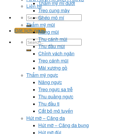
Thẩm mỹ mí dưới
Liên hệ
Treo cung mày
Ghép mô mí
Thẩm mỹ mũi
Đặt lịch ngay
Nâng mũi
Thu cánh mũi
Thu đầu mũi
Chỉnh vách ngăn
Treo cánh mũi
Mài xương gồ
Thẩm mỹ ngực
Nâng ngực
Treo ngực sa trễ
Thu quầng ngực
Thu đầu ti
Cắt bỏ mô tuyến
Hút mỡ – Căng da
Hút mỡ – Căng da bụng
Hút mỡ đùi