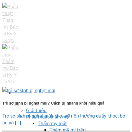
Skip
to
content
Trẻ sơ sinh bị nghẹt mũi? Cách trị nhanh khỏi hiệu quả
Giới thiệu
Trẻ sơ sinh bị nghẹt mũi, khó thở nên thường quấy khóc, bỏ
Phẫu thuật thẩm mỹ
ăn và [...]
Thẩm mỹ mắt
Thẩm mỹ mí trên