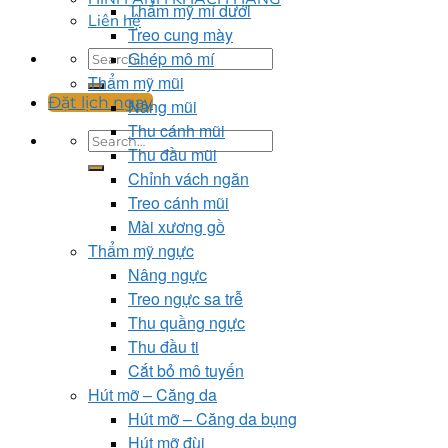
Thẩm mỹ mí dưới
Liên hệ
Treo cung mày
Ghép mô mí
Thẩm mỹ mũi
Đặt lịch ngay
Nâng mũi
Thu cánh mũi
Thu đầu mũi
Chỉnh vách ngăn
Treo cánh mũi
Mài xương gồ
Thẩm mỹ ngực
Nâng ngực
Treo ngực sa trễ
Thu quầng ngực
Thu đầu ti
Cắt bỏ mô tuyến
Hút mỡ – Căng da
Hút mỡ – Căng da bụng
Hút mỡ đùi