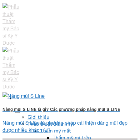
Skip
to
content
Nâng mũi S LINE là gì? Các phương pháp nâng mũi S LINE
Giới thiệu
Nâng mũi S Line là phương pháp cải thiện dáng mũi đẹp
Phẫu thuật thẩm mỹ
được nhiều khách [...]
Thẩm mỹ mắt
Thẩm mỹ mí trên