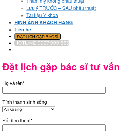
Thẩm mỹ không phẫu thuật
Lưu ý TRƯỚC – SAU phẫu thuật
Tài liệu Y khoa
HÌNH ẢNH KHÁCH HÀNG
Liên hệ
ĐẶT LỊCH GẶP BÁC SĨ
HOTLINE 0937 999 885
Đặt lịch gặp bác sĩ tư vấn
Họ và tên*
Tỉnh thành sinh sống
Số điện thoại*