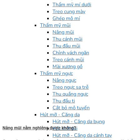
Thẩm mỹ mí dưới
Treo cung mày
Ghép mô mí
Thẩm mỹ mũi
Nâng mũi
Thu cánh mũi
Thu đầu mũi
Chỉnh vách ngăn
Treo cánh mũi
Mài xương gồ
Thẩm mỹ ngực
Nâng ngực
Treo ngực sa trễ
Thu quầng ngực
Thu đầu ti
Cắt bỏ mô tuyến
Hút mỡ - Căng da
Hút mỡ - Căng da bụng
Nâng mũi nằm nghiêng được không?
Hút mỡ đùi
Hút mỡ - Căng da cánh tay