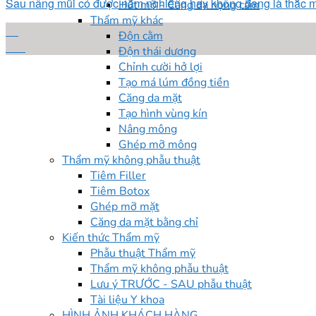
Sau nâng mũi có được nằm nghiêng hay không đang là thắc mắc
Hút mỡ - Căng da nọng cằm
Thẩm mỹ khác
01
Độn cằm
Th9
Độn thái dương
Chỉnh cười hở lợi
Tạo má lúm đồng tiền
Căng da mặt
Tạo hình vùng kín
Nâng mông
Ghép mỡ mông
Thẩm mỹ không phẫu thuật
Tiêm Filler
Tiêm Botox
Ghép mỡ mặt
Căng da mặt bằng chỉ
Kiến thức Thẩm mỹ
Phẫu thuật Thẩm mỹ
Thẩm mỹ không phẫu thuật
Lưu ý TRƯỚC - SAU phẫu thuật
Tài liệu Y khoa
HÌNH ẢNH KHÁCH HÀNG