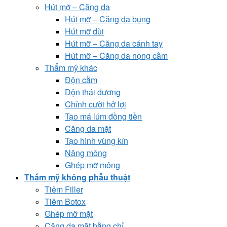
Hút mỡ – Căng da
Hút mỡ – Căng da bụng
Hút mỡ đùi
Hút mỡ – Căng da cánh tay
Hút mỡ – Căng da nọng cằm
Thẩm mỹ khác
Độn cằm
Độn thái dương
Chỉnh cười hở lợi
Tạo má lúm đồng tiền
Căng da mặt
Tạo hình vùng kín
Nâng mông
Ghép mỡ mông
Thẩm mỹ không phẫu thuật
Tiêm Filler
Tiêm Botox
Ghép mỡ mặt
Căng da mặt bằng chỉ