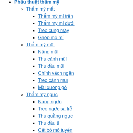
Phẫu thuật thẩm mỹ
Thẩm mỹ mắt
Thẩm mỹ mí trên
Thẩm mỹ mí dưới
Treo cung mày
Ghép mô mí
Thẩm mỹ mũi
Nâng mũi
Thu cánh mũi
Thu đầu mũi
Chỉnh vách ngăn
Treo cánh mũi
Mài xương gồ
Thẩm mỹ ngực
Nâng ngực
Treo ngực sa trễ
Thu quầng ngực
Thu đầu ti
Cắt bỏ mô tuyến