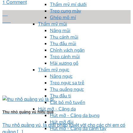
1 Comment
Thẩm mỹ mí dưới
Treo cung mày
10
Ghép mô mí
Th6
Thẩm mỹ mũi
Nâng mũi
Thu cánh mũi
Thu đầu mũi
Chỉnh vách ngăn
Treo cánh mũi
Mài xương gồ
Thẩm mỹ ngực
Nâng ngực
Treo ngực sa trễ
Thu quầng ngực
Thu đầu ti
Cắt bỏ mô tuyến
Hút mỡ - Căng da
Thu nhỏ quầng vú hiệu quả
Hút mỡ - Căng da bụng
Hút mỡ đùi
Thu nhỏ quầng vú, là giải pháp tuyệt vời cho các chị em có
Hút mỡ - Căng da cánh tay
quầng [...]