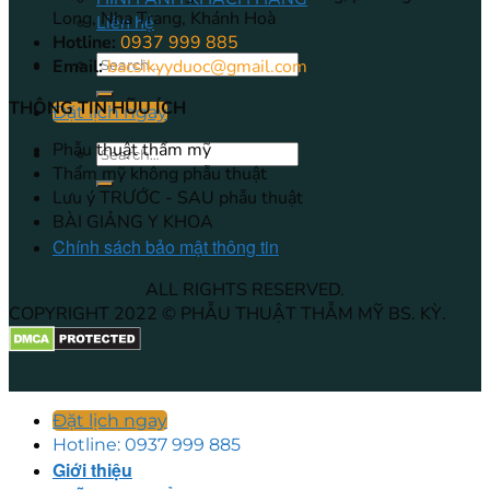
Long, Nha Trang, Khánh Hoà
Liên hệ
Hotline:
0937 999 885
Email:
bacsikyyduoc@gmail.com
THÔNG TIN HŨU ÍCH
Đặt lịch ngay
Phẫu thuật thẩm mỹ
Thẩm mỹ không phẫu thuật
Lưu ý TRƯỚC - SAU phẫu thuật
BÀI GIẢNG Y KHOA
Chính sách bảo mật thông tin
ALL RIGHTS RESERVED.
COPYRIGHT 2022 © PHẪU THUẬT THẪM MỸ BS. KỲ.
Đặt lịch ngay
Hotline: 0937 999 885
Giới thiệu