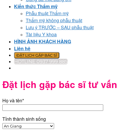
Kiến thức Thẩm mỹ
Phẫu thuật Thẩm mỹ
Thẩm mỹ không phẫu thuật
Lưu ý TRƯỚC – SAU phẫu thuật
Tài liệu Y khoa
HÌNH ẢNH KHÁCH HÀNG
Liên hệ
ĐẶT LỊCH GẶP BÁC SĨ
HOTLINE 0937 999 885
Đặt lịch gặp bác sĩ tư vấn
Họ và tên*
Tỉnh thành sinh sống