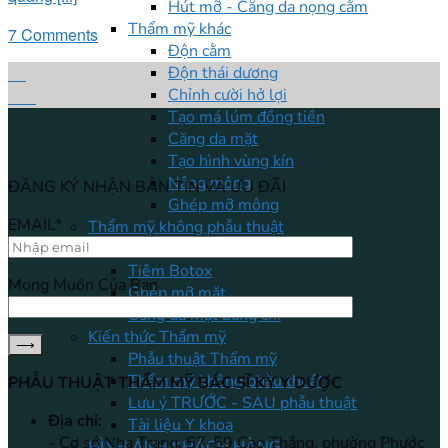
Hút mỡ - Căng da nọng cằm
Thẩm mỹ khác
7 Comments
Độn cằm
08
Độn thái dương
Chỉnh cười hở lợi
Th6
Tạo má lúm đồng tiền
Căng da mặt
Tạo hình vùng kín
Nâng mông
ĐĂNG KÝ NHẬN BẢN TIN VÀ ƯU ĐÃI
Ghép mỡ mông
EMAIL*
Thẩm mỹ không phẫu thuật
Tiêm Filler
Tiêm Botox
Mong Muốn Của Bạn
Ghép mỡ mặt
Căng da mặt bằng chỉ
Kiến thức Thẩm mỹ
Phẫu thuật Thẩm mỹ
Thẩm mỹ không phẫu thuật
PHẪU THUẬT THẨM MỸ BÁC SĨ KỲ Y DƯỢC
Lưu ý TRƯỚC - SAU phẫu thuật
Địa chỉ:
Tài liệu Y khoa
- Cơ sở Nha Trang: 57-59 Cao Thắng, phường Phước
HÌNH ẢNH KHÁCH HÀNG