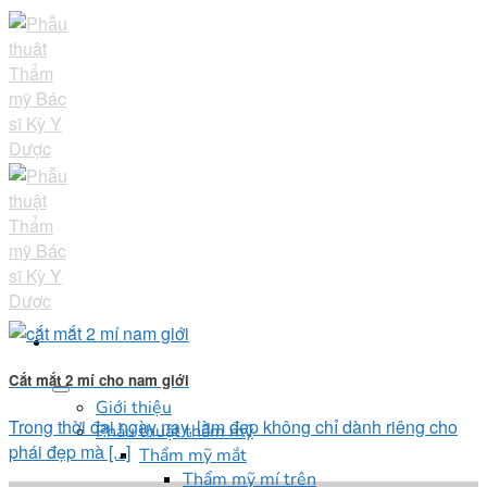
Skip
to
content
Cắt mắt 2 mí cho nam giới
Giới thiệu
Trong thời đại ngày nay, làm đẹp không chỉ dành riêng cho
Phẫu thuật thẩm mỹ
phái đẹp mà [...]
Thẩm mỹ mắt
Thẩm mỹ mí trên