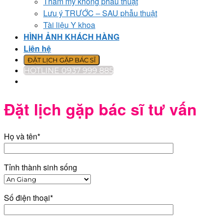
Thẩm mỹ không phẫu thuật
Lưu ý TRƯỚC – SAU phẫu thuật
Tài liệu Y khoa
HÌNH ẢNH KHÁCH HÀNG
Liên hệ
ĐẶT LỊCH GẶP BÁC SĨ
HOTLINE 0937 999 885
Đặt lịch gặp bác sĩ tư vấn
Họ và tên*
Tỉnh thành sinh sống
Số điện thoại*