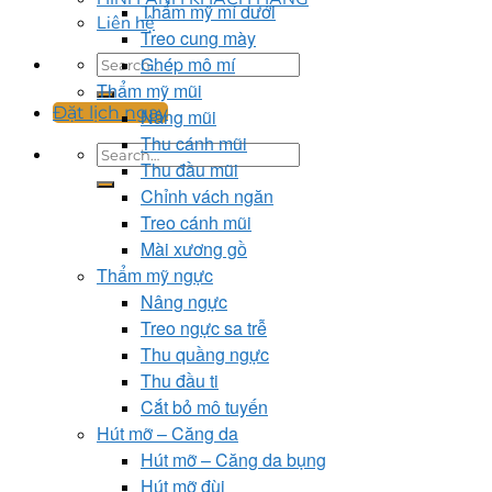
Thẩm mỹ mí dưới
Liên hệ
Treo cung mày
Ghép mô mí
Thẩm mỹ mũi
Đặt lịch ngay
Nâng mũi
Thu cánh mũi
Thu đầu mũi
Chỉnh vách ngăn
Treo cánh mũi
Mài xương gồ
Thẩm mỹ ngực
Nâng ngực
Treo ngực sa trễ
Thu quầng ngực
Thu đầu ti
Cắt bỏ mô tuyến
Hút mỡ – Căng da
Hút mỡ – Căng da bụng
Hút mỡ đùi